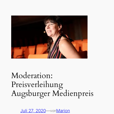
Zum
Inhalt
springen
Moderation:
Preisverleihung
Augsburger Medienpreis
Juli 27, 2020
—
Marion
von