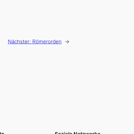
Nächster:
Römerorden
→
tz
Soziale Netzwerke